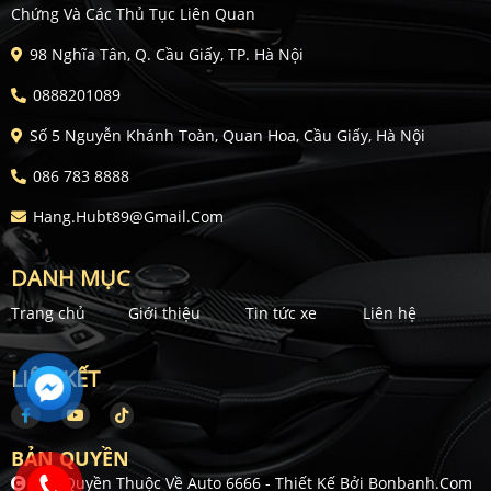
Chứng Và Các Thủ Tục Liên Quan
98 Nghĩa Tân, Q. Cầu Giấy, TP. Hà Nội
0888201089
Số 5 Nguyễn Khánh Toàn, Quan Hoa, Cầu Giấy, Hà Nội
086 783 8888
Hang.hubt89@gmail.com
DANH MỤC
Trang chủ
Giới thiệu
Tin tức xe
Liên hệ
LIÊN KẾT
BẢN QUYỀN
Bản Quyền Thuộc Về Auto 6666 -
Thiết Kế Bởi
Bonbanh.com