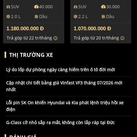
SUV
40.000
SUV
30.000
directions_car
directions_car
2.0 L
Dầu
2.2 L
Dầu
settings
ev_station
settings
ev_station
1.180.000.000 Đ
1.070.000.000 Đ
Trả góp từ 22 tr/tháng
Trả góp từ 20 tr/tháng
info
info
THỊ TRƯỜNG XE
Lý do lốp dự phòng ngày càng hiếm trên ô tô đời mới
Cập nhật chi tiết bảng giá Vinfast VF3 tháng 07/2026 mới
nhất
Lỗi pin SK On khiến Hyundai và Kia phát lệnh triệu hồi xe
điện
G-Class cỡ nhỏ sắp ra mắt, không còn lắp ráp tại Đức