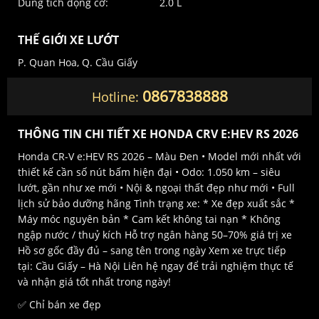
Dung tích động cơ:
2.0 L
THẾ GIỚI XE LƯỚT
P. Quan Hoa, Q. Cầu Giấy
0867838888
Hotline:
THÔNG TIN CHI TIẾT XE HONDA CRV E:HEV RS 2026
Honda CR-V e:HEV RS 2026 – Màu Đen • Model mới nhất với
thiết kế cần số nút bấm hiện đại • Odo: 1.050 km – siêu
lướt, gần như xe mới • Nội & ngoại thất đẹp như mới • Full
lịch sử bảo dưỡng hãng Tình trạng xe: * Xe đẹp xuất sắc *
Máy móc nguyên bản * Cam kết không tai nạn * Không
ngập nước / thuỷ kích Hỗ trợ ngân hàng 50–70% giá trị xe
Hồ sơ gốc đầy đủ – sang tên trong ngày Xem xe trực tiếp
tại: Cầu Giấy – Hà Nội Liên hệ ngay để trải nghiệm thực tế
và nhận giá tốt nhất trong ngày!
✅ Chỉ bán xe đẹp