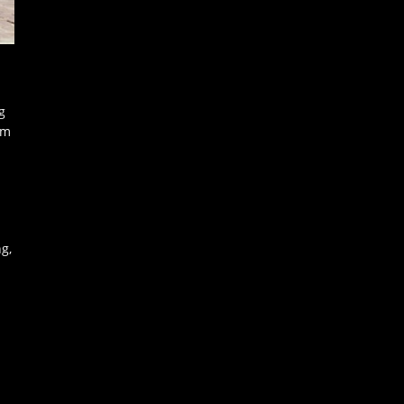
g
ầm
g,