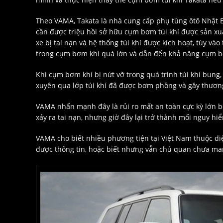
Theo VAMA, Takata là nhà cung cấp phụ tùng ôtô Nhật 
cần được triệu hồi sở hữu cụm bơm túi khí được sản xu
xe bị tai nạn và hệ thống túi khí được kích hoạt, tùy vào
trong cụm bơm khí quá lớn và dẫn đến khả năng cụm bơ
Khi cụm bơm khí bị nứt vỡ trong quá trình túi khí bung,
xuyên qua lớp túi khí đã được bơm phồng và gây thương
VAMA nhấn mạnh đây là rủi ro mất an toàn cực kỳ lớn bởi
xảy ra tai nạn, nhưng giờ đây lại trở thành mối nguy hi
VAMA cho biết nhiều phương tiện tại Việt Nam thuộc d
được thông tin, hoặc biết nhưng vẫn chủ quan chưa man