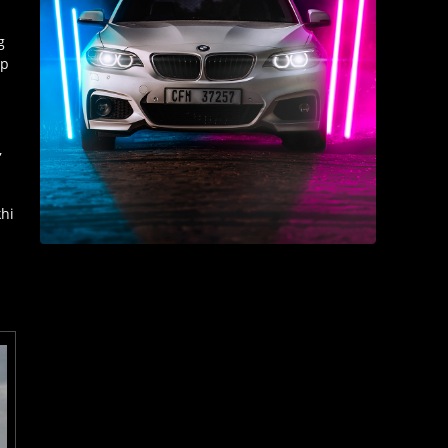
g
ợp
,
khi