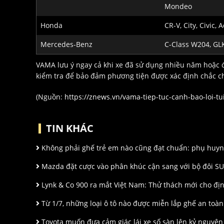
Mondeo
Honda
CR-V, City, Civic, 
Mercedes-Benz
C-Class W204, GL
VAMA lưu ý ngay cả khi xe đã sử dụng nhiều năm hoặc
kiểm tra để bảo đảm phương tiện được xác định chắc c
(Nguồn:
https://znews.vn/vama-tiep-tuc-canh-bao-loi-tu
TIN KHÁC
Không phải ghế trẻ em nào cũng đạt chuẩn: phụ huynh 
Mazda đặt cược vào phân khúc cận sang với bộ đôi SU
Lynk & Co 900 ra mắt Việt Nam: Thử thách mới cho địn
Từ 1/7, những loại ô tô nào được miễn lắp ghế an toàn
Toyota muốn đưa cảm giác lái xe số sàn lên kỷ nguyên 