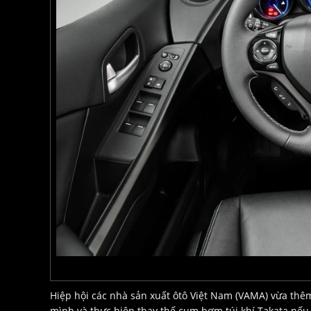
Hiệp hội các nhà sản xuất ôtô Việt Nam (VAMA) vừa thê
mình và thực hiện thay thế cụm bơm túi khí Takata nếu 