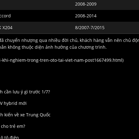
2008-2009
Accord
2008-2014
K X204
8/2007-7/2015
 đã chuyển nhượng qua nhiều đời chủ, khách hàng vẫn nên chủ độ
hắn không thuộc diện ảnh hưởng của chương trình.
i-khi-nghiem-trong-tren-oto-tai-viet-nam-post1667499.html
)
cần lưu ý gì trước 1/7?
V hybrid mới
h kiến về xe Trung Quốc
 cho trẻ em?
ô tô điện