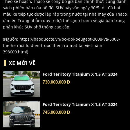
Theo kế hoạch, Thaco sẽ công bố giá bán chính thức cùng danh
sách phiên bản của bộ đôi SUV này vào ngày 30/5 tới. Cả hai
mẫu xe tiếp tục được lắp ráp trong nước tại nhà máy của Thaco
ở miền Trung nhằm duy trì lợi thế cạnh tranh về giá bán trong
phân khúc SUV phổ thông cao cấp.
(Nguồn:
https://baoquocte.vn/bo-doi-peugeot-3008-va-5008-
the-he-moi-lo-dien-truoc-them-ra-mat-tai-viet-nam-
398609.html
)
XE MỚI VỀ
Ford Territory Titanium X 1.5 AT 2024
730.000.000 Đ
Ford Territory Titanium X 1.5 AT 2024
745.000.000 Đ