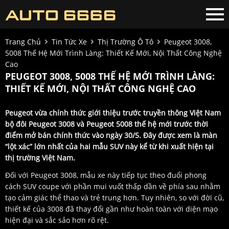
Trang Chủ
Tin Tức Xe
Thị Trường Ô Tô
Peugeot 3008,
5008 Thế Hệ Mới Trình Làng: Thiết Kế Mới, Nội Thất Công Nghệ
Cao
PEUGEOT 3008, 5008 THẾ HỆ MỚI TRÌNH LÀNG:
THIẾT KẾ MỚI, NỘI THẤT CÔNG NGHỆ CAO
Peugeot vừa chính thức giới thiệu trước truyền thông Việt Nam
bộ đôi Peugeot 3008 và Peugeot 5008 thế hệ mới trước thời
điểm mở bán chính thức vào ngày 30/5. Đây được xem là màn
“lột xác” lớn nhất của hai mẫu SUV này kể từ khi xuất hiện tại
thị trường Việt Nam.
Đối với Peugeot 3008, mẫu xe này tiếp tục theo đuổi phong
cách SUV coupe với phần mui vuốt thấp dần về phía sau nhằm
tạo cảm giác thể thao và trẻ trung hơn. Tuy nhiên, so với đời cũ,
thiết kế của 3008 đã thay đổi gần như hoàn toàn với diện mạo
hiện đại và sắc sảo hơn rõ rệt.