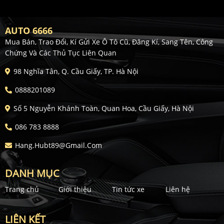
AUTO 6666
Mua Bán, Trao Đổi, Kí Gửi Xe Ô Tô Cũ, Đăng Kí, Sang Tên, Công
Chứng Và Các Thủ Tục Liên Quan
98 Nghĩa Tân, Q. Cầu Giấy, TP. Hà Nội
0888201089
Số 5 Nguyễn Khánh Toàn, Quan Hoa, Cầu Giấy, Hà Nội
086 783 8888
Hang.hubt89@gmail.com
DANH MỤC
Trang chủ
Giới thiệu
Tin tức xe
Liên hệ
LIÊN KẾT