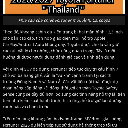
Phía sau của chiếc Fortuner mới. Ảnh: Carcoops
Theo đó, khoang cabin dự kiến trang bị hai màn hình 12,3 inch
cho bản cao cấp, tích hợp giao diện mới, hỗ trợ Apple
CarPlay/Android Auto không dây. Toyota được cho là vẫn giữ
các nút vật lý cho những chức năng quan trọng, đây là một
hướng đi được người dùng đánh giá cao về tính tiện dụng.
Với định vị SUV đa dụng, Fortuner tiếp tục duy trì cấu hình 7
chỗ với ba hàng ghế, vốn là “vũ khí” cạnh tranh tại các thị
trường Đông Nam Á và Nam Á. Các vật liệu nội thất được dự
đoán nâng cấp đáng kể, đồng thời gói an toàn Toyota Safety
Sense cũng sẽ đầy đủ hơn, bổ sung các tính năng hỗ trợ lái tiên
tiến như kiểm soát hành trình thích ứng, hỗ trợ giữ làn đường,
cảnh báo va chạm trước…
Trên nền tảng khung gầm body-on-frame IMV được gia cường,
Fortuner 2026 dự kiến tiếp tục sử dụng hệ thống treo tối ưu