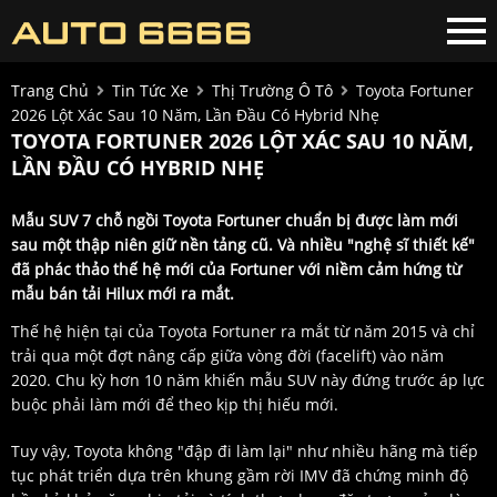
Trang Chủ
Tin Tức Xe
Thị Trường Ô Tô
Toyota Fortuner
2026 Lột Xác Sau 10 Năm, Lần Đầu Có Hybrid Nhẹ
TOYOTA FORTUNER 2026 LỘT XÁC SAU 10 NĂM,
LẦN ĐẦU CÓ HYBRID NHẸ
Mẫu SUV 7 chỗ ngồi Toyota Fortuner chuẩn bị được làm mới
sau một thập niên giữ nền tảng cũ. Và nhiều "nghệ sĩ thiết kế"
đã phác thảo thế hệ mới của Fortuner với niềm cảm hứng từ
mẫu bán tải Hilux mới ra mắt.
Thế hệ hiện tại của Toyota Fortuner ra mắt từ năm 2015 và chỉ
trải qua một đợt nâng cấp giữa vòng đời (facelift) vào năm
2020. Chu kỳ hơn 10 năm khiến mẫu SUV này đứng trước áp lực
buộc phải làm mới để theo kịp thị hiếu mới.
Tuy vậy, Toyota không "đập đi làm lại" như nhiều hãng mà tiếp
tục phát triển dựa trên khung gầm rời IMV đã chứng minh độ