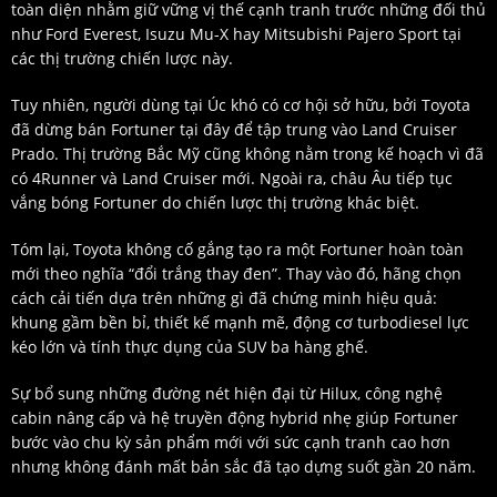
toàn diện nhằm giữ vững vị thế cạnh tranh trước những đối thủ
như Ford Everest, Isuzu Mu-X hay Mitsubishi Pajero Sport tại
các thị trường chiến lược này.
Tuy nhiên, người dùng tại Úc khó có cơ hội sở hữu, bởi Toyota
đã dừng bán Fortuner tại đây để tập trung vào Land Cruiser
Prado. Thị trường Bắc Mỹ cũng không nằm trong kế hoạch vì đã
có 4Runner và Land Cruiser mới. Ngoài ra, châu Âu tiếp tục
vắng bóng Fortuner do chiến lược thị trường khác biệt.
Tóm lại, Toyota không cố gắng tạo ra một Fortuner hoàn toàn
mới theo nghĩa “đổi trắng thay đen”. Thay vào đó, hãng chọn
cách cải tiến dựa trên những gì đã chứng minh hiệu quả:
khung gầm bền bỉ, thiết kế mạnh mẽ, động cơ turbodiesel lực
kéo lớn và tính thực dụng của SUV ba hàng ghế.
Sự bổ sung những đường nét hiện đại từ Hilux, công nghệ
cabin nâng cấp và hệ truyền động hybrid nhẹ giúp Fortuner
bước vào chu kỳ sản phẩm mới với sức cạnh tranh cao hơn
nhưng không đánh mất bản sắc đã tạo dựng suốt gần 20 năm.