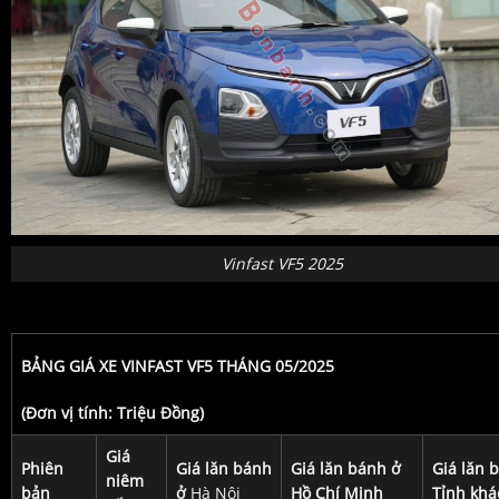
Vinfast VF5 2025
BẢNG GIÁ XE VINFAST VF5 THÁNG 05/2025
(Đơn vị tính: Triệu Đồng)
Giá
Phiên
Giá lăn bánh
Giá lăn bánh ở
Giá lăn 
niêm
bản
ở
Hà Nội
Hồ Chí Minh
Tỉnh khá