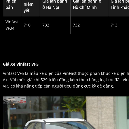
Phiên
Giá lăn bánh
Giá lăn bánh ở
Giá lăn b
niêm
bản
ở Hà Nội
Hồ Chí Minh
Tỉnh khá
yết
Vinfast
710
732
732
713
VF34
Giá Xe Vinfast VF5
Vinfast VF5 là mẫu xe điện của VinFast thuộc phân khúc xe điện 
A+. Với mức giá chỉ 529 triệu đồng kèm theo hàng loạt ưu đãi, Vin
VF5 có khả năng tiếp cận người tiêu dùng cực kỳ dễ dàng.