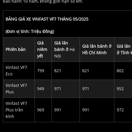
bảo hành 10 năm, không giới hạn số km.
BẢNG GIÁ XE VINFAST VF7 THÁNG 05/2025
(Đơn vị tính: Triệu Đồng)
Giá
Giá lăn
Giá lăn bánh ở
Giá lăn
Phiên bản
niêm
bánh ở
Hà
Hồ Chí Minh
ở Tỉnh 
yết
Nội
Vinfast VF7
799
821
821
802
Eco
Vinfast VF7
949
971
971
952
Plus
Vinfast VF7
Plus trần
969
991
991
972
kính