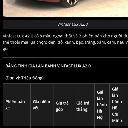
Vinfast Lux A2.0
Vinfast Lux A2.0 có 8 màu ngoại thất và 3 phiên bản cho người d
thể thoải mái lựa chọn: đen, đỏ, xanh, bạc, trắng, xám, cam, nâu 
giá:
BẢNG TÍNH GIÁ LĂN BÁNH VINFAST LUX A2.0
(Đơn vị: Triệu Đồng)
Giá
Giá
lăn
lăn
Phiên bản
Giá niêm
bánh
Giá trả
Giá trả
bánh
xe
yết
Hồ
góp
thẳng
Hà
Chí
Nội
Minh