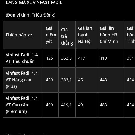
BẢNG GIÁ XE VINFAST FADIL
(Đơn vị tính: Triệu Đồng)
Giá
Giá lăn
Giá lăn
Giá 
Giá
Phiên bản xe
niêm
bánh
bánh Hồ
bán
trả
yết
Hà Nội
Chí Minh
Tỉn
thẳng
Vinfast Fadil 1.4
425
352,5
417
410
391
AT Tiêu chuẩn
Vinfast Fadil 1.4
AT Nâng cao
459
383,1
451
443
424
(Plus)
Vinfast Fadil 1.4
AT Cao cấp
499
419,1
491
483
464
(Premium)