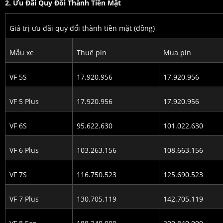
2. Ưu Đãi Quy Đổi Thành Tiền Mặt
Giá trị ưu đãi quy đổi thành tiền mặt (đồng)
Mẫu xe
Thuê pin
Mua pin
VF 5S
17.920.956
17.920.956
VF 5 Plus
17.920.956
17.920.956
VF 6S
95.622.630
101.022.630
VF 6 Plus
103.263.156
108.663.156
VF 7S
116.750.523
125.690.523
VF 7 Plus
130.705.119
142.705.119