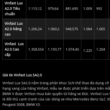
Vinfast Lux
A2.0 Tiêu
1.115,12
979,64
881,695
1.009
992
chuẩn
Vinfast Lux
A2.0 Nâng
1.206,24
1.060,2
948,575
1.084
1.065
cao
Vinfast Lux
A2.0 Cao
1.358,554
1.193,77
1.074,45
1.204
1.225
cấp
Giá Xe Vinfast Lux SA2.0
Vinfast Lux SA2.0 nằm trong phân khúc SUV thể thao đa dụng cỡ
hạng sang của hãng Vinfast, mẫu xe được phát triển dựa trên mẫ
BMW X được Vinfast mua bản quyền từ hãng xe Đức. Vinfast Lux 
là đối thủ cạnh tranh của các dòng xe như Mercedes Benz GLC 30
Peugeot 5008, BMW X3.