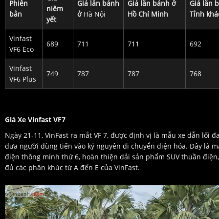
Phiên
Giá lăn bánh
Giá lăn bánh ở
Giá lăn 
niêm
bản
ở
Hà Nội
Hồ Chí Minh
Tỉnh khá
yết
Vinfast
689
711
711
692
VF6 Eco
Vinfast
749
787
787
768
VF6 Plus
Giá Xe Vinfast VF7
Ngày 21-11, VinFast ra mắt VF 7, được định vị là mẫu xe dẫn lối 
đưa người dùng tiến vào kỷ nguyên di chuyển điện hóa. Đây là 
điện thông minh thứ 6, hoàn thiện dải sản phẩm SUV thuần điện
đủ các phân khúc từ A đến E của VinFast.