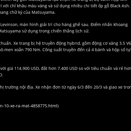
í với chỉ khâu màu vàng và sử dụng nhiều chi tiết ốp gỗ Black Ash.
 mang chữ ký của Matsuyama.
Levinson, màn hình giải trí cho hàng ghế sau. Điểm nhấn khoang
 Matsuyama sử dụng trong chiến thắng lịch sử.
 chuẩn. Xe trang bị hệ truyền động hybrid, gồm động cơ xăng 3.5 V6
 mô-men xoắn 790 Nm. Công suất truyền đến cả 4 bánh và hộp số tự
 với giá 114.900 USD, đắt hơn 7.400 USD so với tiêu chuẩn và rẻ hơ
D.
hị trường nội địa. Xe nhận đơn từ ngày 6/3 đến 20/3 và giao xe tro
han-10-xe-ra-mat-4858775.html
)