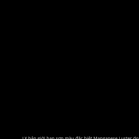
LX bản giới hạn sơn màu đặc biệt Manganese Luster do 