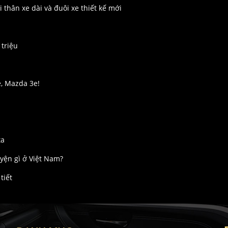
thân xe dài và đuôi xe thiết kế mới
 triệu
e, Mazda 3e!
ta
yện gì ở Việt Nam?
tiết