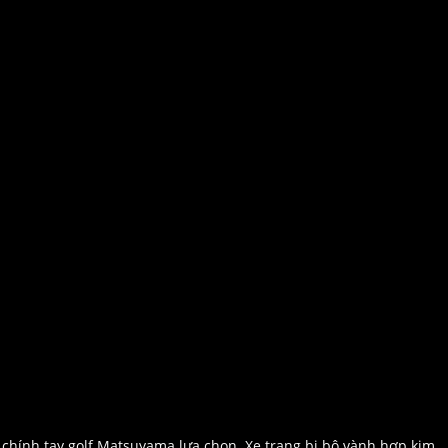
chính tay golf Matsuyama lựa chọn. Xe trang bị bộ vành hợp kim