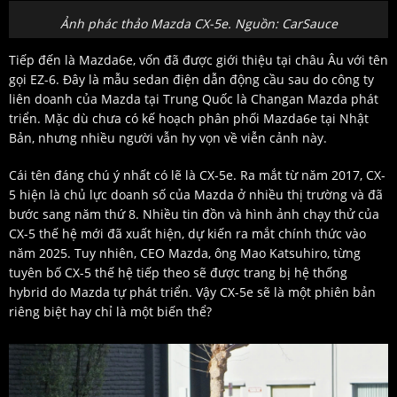
Ảnh phác thảo Mazda CX-5e. Nguồn: CarSauce
Tiếp đến là Mazda6e, vốn đã được giới thiệu tại châu Âu với tên
gọi EZ-6. Đây là mẫu sedan điện dẫn động cầu sau do công ty
liên doanh của Mazda tại Trung Quốc là Changan Mazda phát
triển. Mặc dù chưa có kế hoạch phân phối Mazda6e tại Nhật
Bản, nhưng nhiều người vẫn hy vọn về viễn cảnh này.
Cái tên đáng chú ý nhất có lẽ là CX-5e. Ra mắt từ năm 2017, CX-
5 hiện là chủ lực doanh số của Mazda ở nhiều thị trường và đã
bước sang năm thứ 8. Nhiều tin đồn và hình ảnh chạy thử của
CX-5 thế hệ mới đã xuất hiện, dự kiến ra mắt chính thức vào
năm 2025. Tuy nhiên, CEO Mazda, ông Mao Katsuhiro, từng
tuyên bố CX-5 thế hệ tiếp theo sẽ được trang bị hệ thống
hybrid do Mazda tự phát triển. Vậy CX-5e sẽ là một phiên bản
riêng biệt hay chỉ là một biến thể?