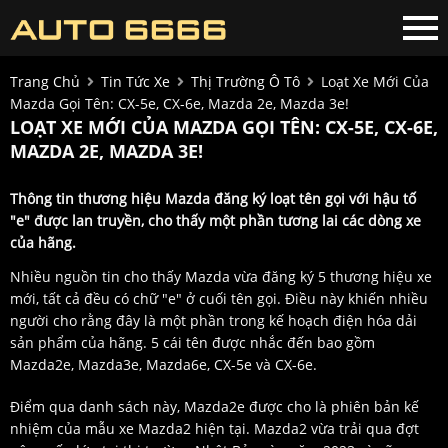
Trang Chủ
Tin Tức Xe
Thị Trường Ô Tô
Loạt Xe Mới Của
Mazda Gọi Tên: CX-5e, CX-6e, Mazda 2e, Mazda 3e!
LOẠT XE MỚI CỦA MAZDA GỌI TÊN: CX-5E, CX-6E,
MAZDA 2E, MAZDA 3E!
Thông tin thương hiệu Mazda đăng ký loạt tên gọi với hậu tố
"e" được lan truyền, cho thấy một phần tương lai các dòng xe
của hãng.
Nhiều nguồn tin cho thấy Mazda vừa đăng ký 5 thương hiệu xe
mới, tất cả đều có chữ "e" ở cuối tên gọi. Điều này khiến nhiều
người cho rằng đây là một phần trong kế hoạch điện hóa dải
sản phẩm của hãng. 5 cái tên được nhắc đến bao gồm
Mazda2e, Mazda3e, Mazda6e, CX-5e và CX-6e.
Điểm qua danh sách này, Mazda2e được cho là phiên bản kế
nhiệm của mẫu xe Mazda2 hiện tại. Mazda2 vừa trải qua đợt