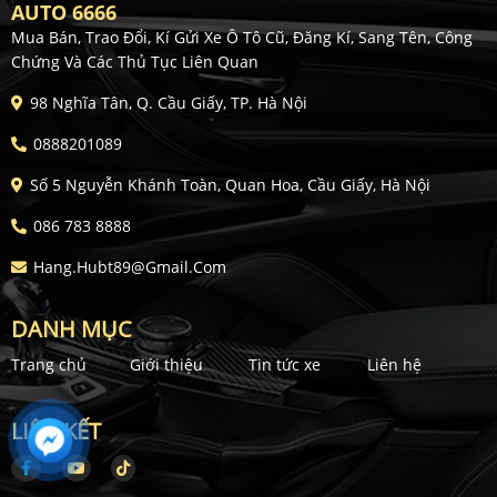
AUTO 6666
Mua Bán, Trao Đổi, Kí Gửi Xe Ô Tô Cũ, Đăng Kí, Sang Tên, Công
Chứng Và Các Thủ Tục Liên Quan
98 Nghĩa Tân, Q. Cầu Giấy, TP. Hà Nội
0888201089
Số 5 Nguyễn Khánh Toàn, Quan Hoa, Cầu Giấy, Hà Nội
086 783 8888
Hang.hubt89@gmail.com
DANH MỤC
Trang chủ
Giới thiệu
Tin tức xe
Liên hệ
LIÊN KẾT