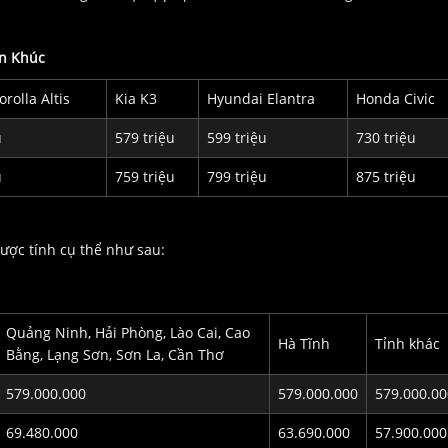
ân Khúc
rolla Altis
Kia K3
Hyundai Elantra
Honda Civic
u
579 triệu
599 triệu
730 triệu
u
759 triệu
799 triệu
875 triệu
ược tính cụ thể như sau:
Quảng Ninh, Hải Phòng, Lào Cai, Cao
Hà Tĩnh
Tỉnh khác
Bằng, Lạng Sơn, Sơn La, Cần Thơ
579.000.000
579.000.000
579.000.00
69.480.000
63.690.000
57.900.000