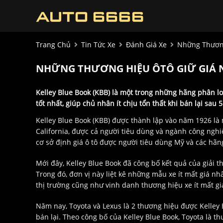
Trang Chủ
Tin Tức Xe
Đánh Giá Xe
Những Thương
NHỮNG THƯƠNG HIỆU ÔTÔ GIỮ GIÁ N
Kelley Blue Book (KBB) là một trong những hãng phân loạ
tốt nhất, giúp chủ nhân ít chịu tổn thất khi bán lại sau
Kelley Blue Book (KBB) được thành lập vào năm 1926 là mộ
California, được cả người tiêu dùng và ngành công ngh
cơ sở định giá ô tô được người tiêu dùng Mỹ và các hãng
Mới đây, Kelley Blue Book đã công bố kết quả của giải t
Trong đó, đơn vị này liệt kê những mẫu xe ít mất giá nhấ
thị trường cũng như vinh danh thương hiệu xe ít mất gi
Năm nay, Toyota và Lexus là 2 thương hiệu được Kelley B
bán lại. Theo công bố của Kelley Blue Book, Toyota là t