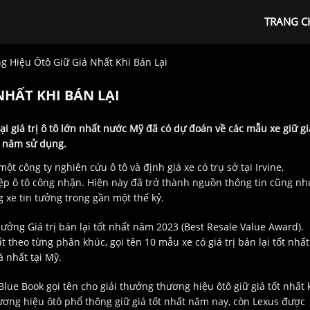
TRANG C
 Hiệu Ôtô Giữ Giá Nhất Khi Bán Lại
HẤT KHI BÁN LẠI
i giá trị ô tô lớn nhất nước Mỹ đã có dự đoán về các mẫu xe giữ gi
 5 năm sử dụng.
t công ty nghiên cứu ô tô và định giá xe có trụ sở tại Irvine,
iệp ô tô công nhận. Hiện này đã trở thành nguồn thông tin cũng nh
 xe tin tưởng trong gần một thế kỷ.
hưởng Giá trị bán lại tốt nhất năm 2023 (Best Resale Value Award).
t theo từng phân khúc, gọi tên 10 mẫu xe có giá trị bán lại tốt nhất
á nhất tại Mỹ.
lue Book gọi tên cho giải thưởng thương hiệu ôtô giữ giá tốt nhất 
hương hiệu ôtô phổ thông giữ giá tốt nhất năm nay, còn Lexus được