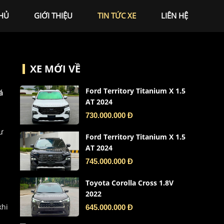
HỦ
GIỚI THIỆU
TIN TỨC XE
LIÊN HỆ
XE MỚI VỀ
Ford Territory Titanium X 1.5
á
AT 2024
730.000.000 Đ
ư
Ford Territory Titanium X 1.5
AT 2024
745.000.000 Đ
Toyota Corolla Cross 1.8V
2022
khi
645.000.000 Đ