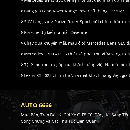
Mercedes-Benz GLC thế hệ mới bắt đầu nhận đơn hàn
Bảng giá Land Rover Range Rover cũ tháng 03/2023
SUV hạng sang Range Rover Sport mới chính thức ra mắ
Porsche dự kiến ra mắt Cayenne
Chạy đua khuyến mãi, mẫu ô tô Mercedes-Benz GLC đ
Mercedes C300 AMG - thiết kế pha trộn giữa sang trọn
Tỷ lệ mua xe trả góp của khách hàng Việt Nam ở mức 
Lexus RX 2023 chính thức ra mắt khách hàng Việt, giá t
AUTO 6666
Mua Bán, Trao Đổi, Kí Gửi Xe Ô Tô Cũ, Đăng Kí, Sang Tên
Công Chứng Và Các Thủ Tục Liên Quan