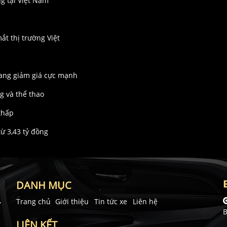
g tại Việt Nam
t thị trường Việt
ang giảm giá cực mạnh
g và thể thao
thấp
ừ 3,43 tỷ đồng
DANH MỤC
,
Trang chủ
Giới thiệu
Tin tức xe
Liên hệ
B
LIÊN KẾT