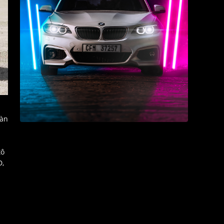
oàn
à
tô
D,