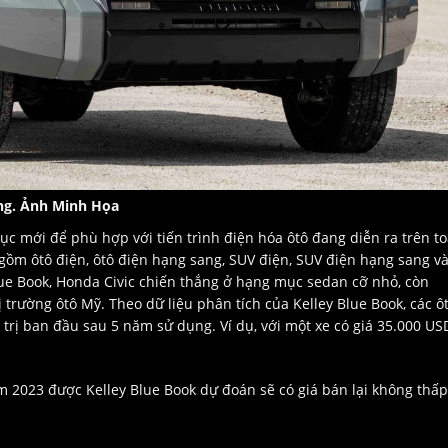
ng. Ảnh Minh Họa
c mới để phù hợp với tiến trình điện hóa ôtô đang diễn ra trên t
ồm ôtô điện, ôtô điện hạng sang, SUV điện, SUV điện hạng sang v
lue Book, Honda Civic chiến thắng ở hạng mục sedan cỡ nhỏ, còn
 trường ôtô Mỹ. Theo dữ liệu phân tích của Kelley Blue Book, các ô
 trị ban đầu sau 5 năm sử dụng. Ví dụ, với một xe có giá 35.000 US
m 2023 được Kelley Blue Book dự đoán sẽ có giá bán lại không thấp