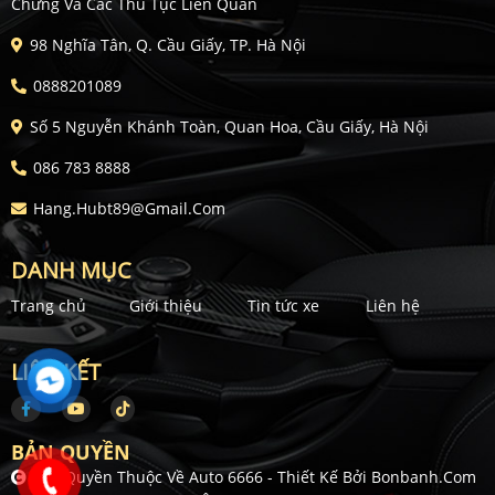
Chứng Và Các Thủ Tục Liên Quan
98 Nghĩa Tân, Q. Cầu Giấy, TP. Hà Nội
0888201089
Số 5 Nguyễn Khánh Toàn, Quan Hoa, Cầu Giấy, Hà Nội
086 783 8888
Hang.hubt89@gmail.com
DANH MỤC
Trang chủ
Giới thiệu
Tin tức xe
Liên hệ
LIÊN KẾT
BẢN QUYỀN
Bản Quyền Thuộc Về Auto 6666 -
Thiết Kế Bởi
Bonbanh.com