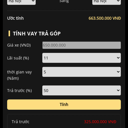
Sang
Ước tính
663.500.000 VNĐ
TÍNH VAY TRẢ GÓP
Giá xe
(VND)
Lãi suất
(%)
thời gian vay
(Năm)
Trả trước
(%)
Tính
Trả trước
325.000.000 VNĐ