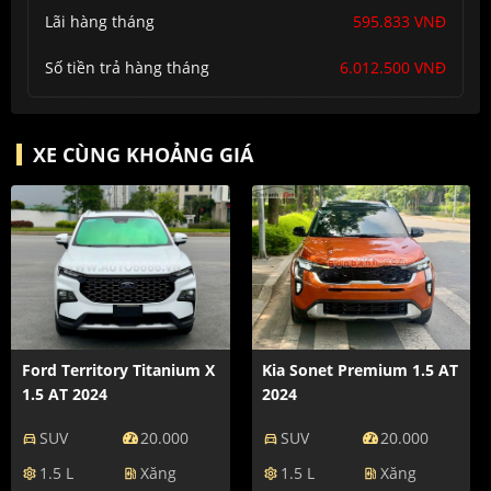
Lãi hàng tháng
595.833 VNĐ
Số tiền trả hàng tháng
6.012.500 VNĐ
XE CÙNG KHOẢNG GIÁ
Ford Territory Titanium X
Kia Sonet Premium 1.5 AT
1.5 AT 2024
2024
SUV
20.000
SUV
20.000
directions_car
directions_car
1.5 L
Xăng
1.5 L
Xăng
settings
ev_station
settings
ev_station